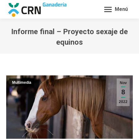
Menú
Informe final – Proyecto sexaje de
equinos
Estás aquí:
Multimedia
Nov
8
2022