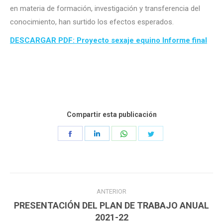
en materia de formación, investigación y transferencia del
conocimiento, han surtido los efectos esperados.
DESCARGAR PDF: Proyecto sexaje equino Informe final
Compartir esta publicación
Share
Share
Share
Share
on
on
on
on
Facebook
LinkedIn
WhatsApp
Twitter
Navegación
ANTERIOR
entre
PRESENTACIÓN DEL PLAN DE TRABAJO ANUAL
Publicación
publicaciones
2021-22