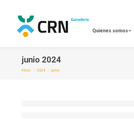
Quienes somos
Noticias
Quienes somos
junio 2024
Estás aquí:
Inicio
2024
junio