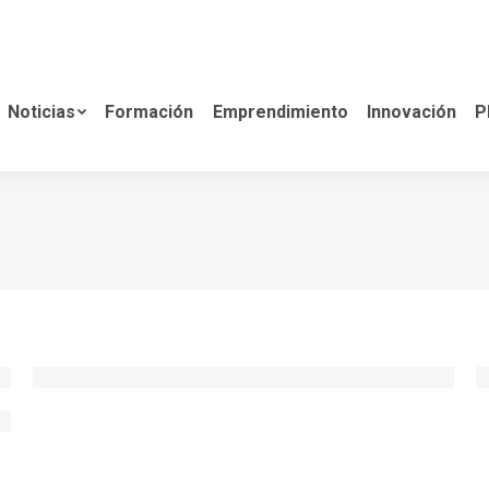
Formación
Emprendimiento
Innovación
Planes d
Noticias
Formación
Emprendimiento
Innovación
P