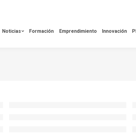
Formación
Emprendimiento
Innovación
Planes d
Noticias
Formación
Emprendimiento
Innovación
P