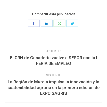
Compartir esta publicación
Share
Share
Share
Share
on
on
on
on
Facebook
LinkedIn
WhatsApp
Twitter
Navegación
ANTERIOR
entre
El CRN de Ganadería vuelve a SEPOR con la I
Publicación
publicaciones
FERIA DE EMPLEO
anterior:
SIGUIENTE
La Región de Murcia impulsa la innovación y la
Publicación
sostenibilidad agraria en la primera edición de
EXPO SAGRIS
siguiente: